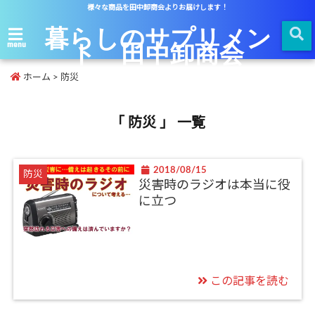
様々な商品を田中卸商会よりお届けします！
暮らしのサプリメン
ト 田中卸商会
menu
ホーム
>
防災
「 防災 」 一覧
2018/08/15
防災
災害時のラジオは本当に役
に立つ
この記事を読む