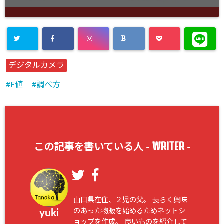
デジタルカメラ
F値
調べ方
WRITER
この記事を書いている人 -
-
山口県在住、２児の父。 長らく興味
のあった物販を始めるためネットシ
yuki
ョップを作成。 良いものを紹介して