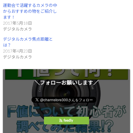
い
し
ウ
て
運動会で活躍するカメラの中
ィ
く
からおすすめの物をご紹介し
ン
だ
ド
さ
ます！
ウ
い
で
(
2017年5月18日
開
新
デジタルカメラ
き
し
ま
い
す
ウ
デジタルカメラ焦点距離と
)
ィ
ン
は？
ド
2017年4月23日
ウ
で
デジタルカメラ
開
き
ま
す
)
＼フォローお願いします／
feedly