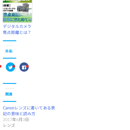
デジタルカメラ
焦点距離とは？
共有:
ク
F
リ
a
ッ
c
ク
e
し
b
て
o
T
o
w
k
i
で
関連
t
共
t
有
e
す
r
る
Canonレンズに書いてある表
で
に
記の意味と読み方
共
は
有
ク
2017年6月3日
(
リ
新
ッ
レンズ
し
ク