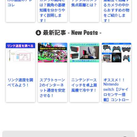
ISO感度のアレ
カメラの画角と
デジタルカメラ
運動会で活躍す
コレ
は？画角の基礎
焦点距離とは？
るカメラの中か
知識を分かりや
らおすすめの物
すく説明しま
をご紹介しま
す！
す！
New Posts
最新記事 -
-
リンク速度を調
スプラトゥーン
ニンテンドース
オススメ！！
Nintendo
べてみよう！
2のインターネ
イッチを卓上扇
switch【ジャイ
ット通信を安定
風機で冷やす！
ロセンサー搭
させる！
載】コントロー
ラー