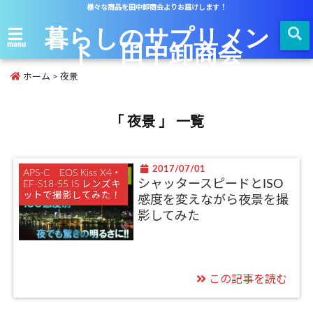
様々な商品を田中卸商会よりお届けします！
暮らしのサプリメン
ト 田中卸商会
menu
ホーム
>
夜景
「 夜景 」 一覧
2017/07/01
APS-C EOS Kiss X4・
シャッタースピードとISO
EF-S18-55 IS レンズキ
ットで撮影してみた！
感度を変えながら夜景を撮
影してみた
この記事を読む