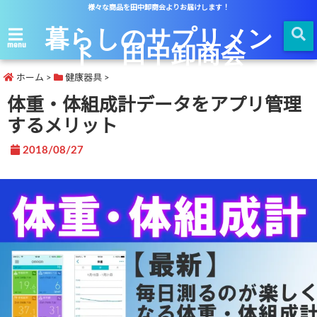
様々な商品を田中卸商会よりお届けします！
暮らしのサプリメン
ト 田中卸商会
menu
ホーム
>
健康器具
>
体重・体組成計データをアプリ管理
するメリット
2018/08/27