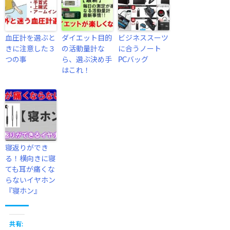
血圧計を選ぶと
ダイエット目的
ビジネススーツ
きに注意した３
の活動量計な
に合うノート
つの事
ら、選ぶ決め手
PCバッグ
はこれ！
寝返りができ
る！横向きに寝
ても耳が痛くな
らないイヤホン
『寝ホン』
共有: