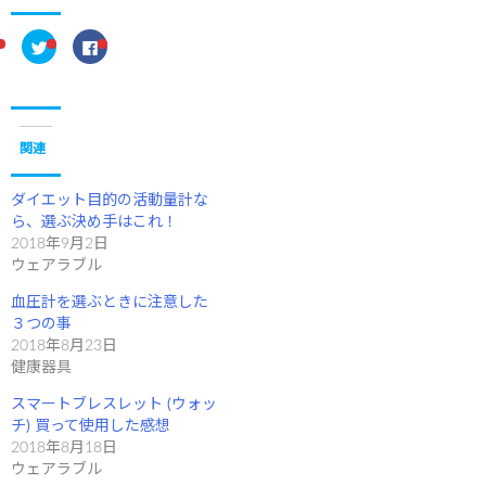
ク
F
リ
a
ッ
c
ク
e
し
b
て
o
T
o
w
k
i
で
関連
t
共
t
有
e
す
r
る
ダイエット目的の活動量計な
で
に
ら、選ぶ決め手はこれ！
共
は
有
ク
2018年9月2日
(
リ
新
ッ
ウェアラブル
し
ク
い
し
ウ
て
血圧計を選ぶときに注意した
ィ
く
３つの事
ン
だ
ド
さ
2018年8月23日
ウ
い
で
(
健康器具
開
新
き
し
スマートブレスレット (ウォッ
ま
い
す
ウ
チ) 買って使用した感想
)
ィ
ン
2018年8月18日
ド
ウェアラブル
ウ
で