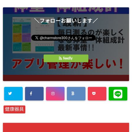
開
き
ま
す
)
＼フォローお願いします／
feedly
健康器具