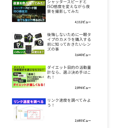
シャッタースピードと
ISO感度を変えながら夜
景を撮影してみた
4,112ビュー
後悔しないために一眼タ
イプのカメラを購入する
前に知っておきたいレン
ズの事
3,640ビュー
ダイエット目的の活動量
計なら、選ぶ決め手はこ
れ！
2,896ビュー
リンク速度を調べてみよ
う！
2,685ビュー