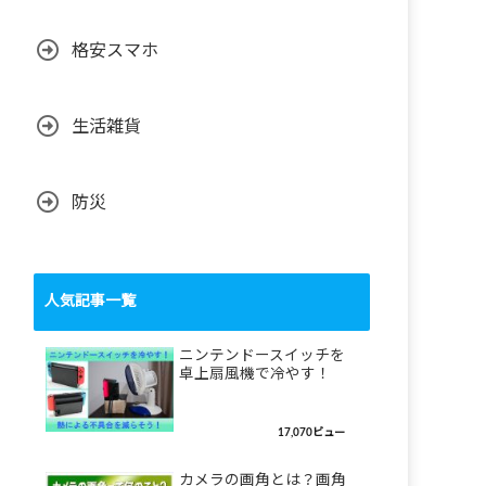
格安スマホ
生活雑貨
防災
人気記事一覧
ニンテンドースイッチを
卓上扇風機で冷やす！
17,070ビュー
カメラの画角とは？画角