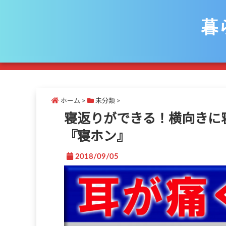
暮
ホーム
>
未分類
>
寝返りができる！横向きに
『寝ホン』
2018/09/05