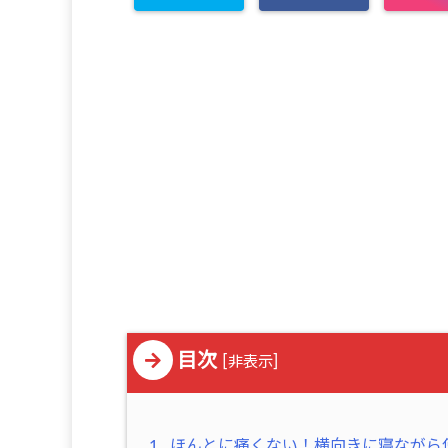
目次
[
]
非表示
1
ほんとに痛くない！横向きに寝ながら