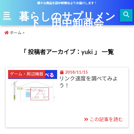
様々な商品を田中卸商会よりお届けします！
暮らしのサプリメン
ト 田中卸商会
menu
ホーム
>
「 投稿者アーカイブ：yuki 」 一覧
2018/11/15
ゲーム・周辺機器
リンク速度を調べてみよ
う！
この記事を読む