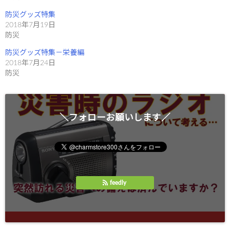
(
リ
新
ッ
し
ク
防災グッズ特集
い
し
ウ
て
2018年7月19日
ィ
く
防災
ン
だ
ド
さ
ウ
い
防災グッズ特集－栄養編
で
(
開
新
2018年7月24日
き
し
防災
ま
い
す
ウ
)
ィ
ン
ド
ウ
で
開
＼フォローお願いします／
き
ま
す
)
feedly