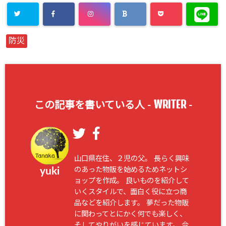
防災
WRITER
この記事を書いている人 -
-
山口県在住、２児の父。 長らく興味
のあった物販を始めるためネットシ
yuki
ョップを作成。 良いものを紹介して
いくスタイルで、面白く役に立つ商
品などを紹介します。 夢だった物販
に関わってとにかく何でも楽しく、
そしてやりがいを感じています。 今