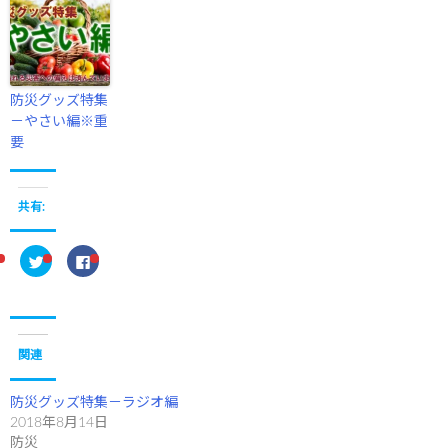
防災グッズ特集
－やさい編※重
要
共有:
ク
F
リ
a
ッ
c
ク
e
し
b
て
o
T
o
w
k
i
で
関連
t
共
t
有
e
す
r
る
防災グッズ特集－ラジオ編
で
に
2018年8月14日
共
は
有
ク
防災