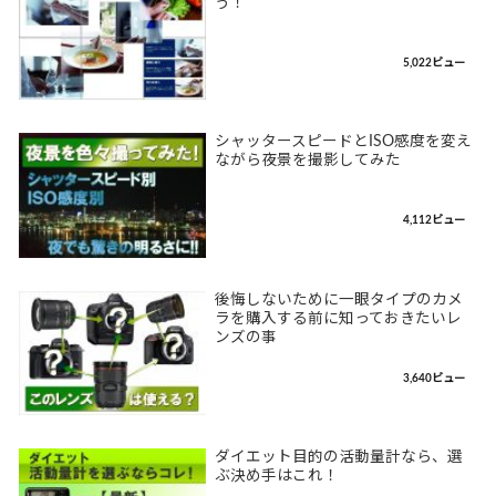
う！
5,022ビュー
シャッタースピードとISO感度を変え
ながら夜景を撮影してみた
4,112ビュー
後悔しないために一眼タイプのカメ
ラを購入する前に知っておきたいレ
ンズの事
3,640ビュー
ダイエット目的の活動量計なら、選
ぶ決め手はこれ！