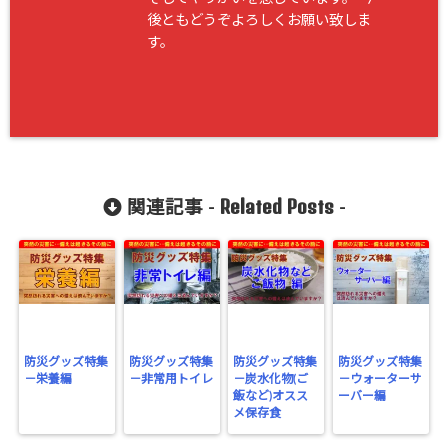
後ともどうぞよろしくお願い致しま
す。
Related Posts
関連記事 -
-
防災グッズ特集
防災グッズ特集
防災グッズ特集
防災グッズ特集
－栄養編
－非常用トイレ
－炭水化物(ご
－ウォーターサ
飯など)オスス
ーバー編
メ保存食